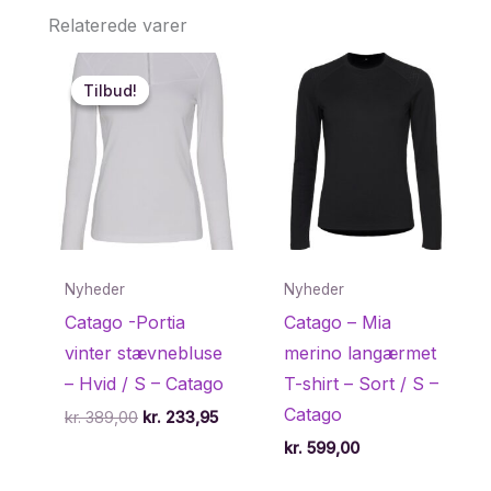
Relaterede varer
Tilbud!
Tilbud!
Nyheder
Nyheder
Catago -Portia
Catago – Mia
vinter stævnebluse
merino langærmet
– Hvid / S – Catago
T-shirt – Sort / S –
Catago
Den
Den
kr.
389,00
kr.
233,95
oprindelige
aktuelle
kr.
599,00
pris
pris
var:
er: