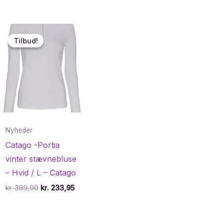
Tilbud!
Tilbud!
Nyheder
Catago -Portia
vinter stævnebluse
– Hvid / L – Catago
Den
Den
kr.
389,00
kr.
233,95
oprindelige
aktuelle
pris
pris
var:
er: