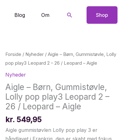
Søg
Blog
Om
Shop
Forside
/
Nyheder
/ Aigle – Børn, Gummistøvle, Lolly
pop play3 Leopard 2 – 26 / Leopard – Aigle
Nyheder
Aigle – Børn, Gummistøvle,
Lolly pop play3 Leopard 2 –
26 / Leopard – Aigle
kr.
549,95
Aigle gummistøvlen Lolly pop play 3 er
håndlavet i Frankrig, den er skabt med fokus