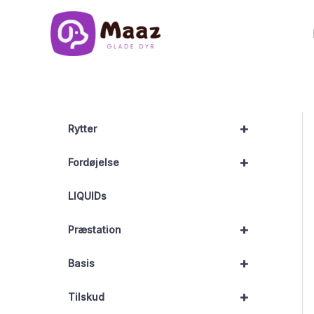
Gå
til
indholdet
+
Rytter
+
Fordøjelse
LIQUIDs
+
Præstation
+
Basis
+
Tilskud