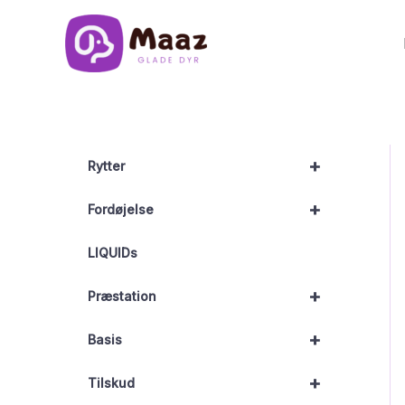
Gå
til
indholdet
+
Rytter
+
Fordøjelse
LIQUIDs
+
Præstation
+
Basis
+
Tilskud