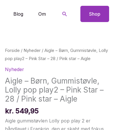
Søg
Blog
Om
Shop
Forside
/
Nyheder
/ Aigle – Børn, Gummistøvle, Lolly
pop play2 – Pink Star – 28 / Pink star – Aigle
Nyheder
Aigle – Børn, Gummistøvle,
Lolly pop play2 – Pink Star –
28 / Pink star – Aigle
kr.
549,95
Aigle gummistøvlen Lolly pop play 2 er
håndlavet i Frankrig, den er skabt med fokus