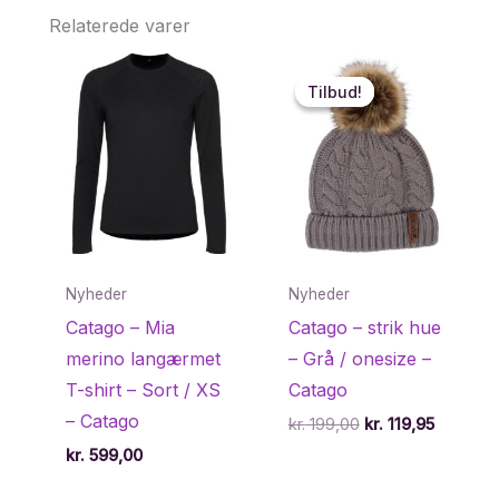
Relaterede varer
Tilbud!
Tilbud!
Nyheder
Nyheder
Catago – Mia
Catago – strik hue
merino langærmet
– Grå / onesize –
T-shirt – Sort / XS
Catago
– Catago
Den
Den
kr.
199,00
kr.
119,95
oprindelige
aktuelle
kr.
599,00
pris
pris
var:
er: