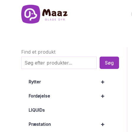
Gå
til
indholdet
Find et produkt
Søg
+
Rytter
+
Fordøjelse
LIQUIDs
+
Præstation