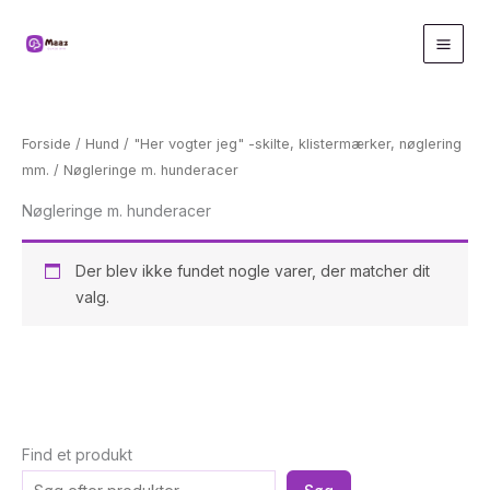
Gå
til
indholdet
Forside
/
Hund
/
"Her vogter jeg" -skilte, klistermærker, nøglering
mm.
/ Nøgleringe m. hunderacer
Nøgleringe m. hunderacer
Der blev ikke fundet nogle varer, der matcher dit
valg.
Find et produkt