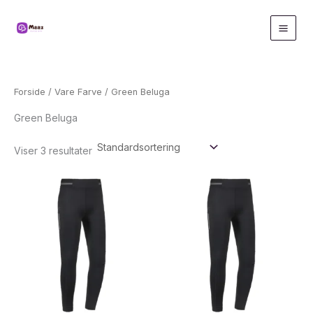
Gå
til
indholdet
Forside
/ Vare Farve / Green Beluga
Green Beluga
Viser 3 resultater