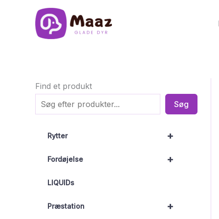
Gå
til
indholdet
Find et produkt
Søg
+
Rytter
+
Fordøjelse
LIQUIDs
+
Præstation