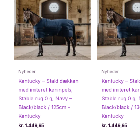
Nyheder
Nyheder
Kentucky – Stald dækken
Kentucky – Sta
med imiteret kaninpels,
med imiteret kan
Stable rug 0 g, Navy –
Stable rug 0 g,
Black/black / 125cm –
Black/black / 1
Kentucky
Kentucky
kr.
1.449,95
kr.
1.449,95