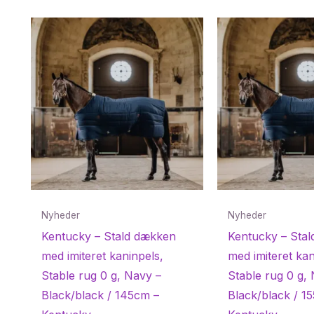
Nyheder
Nyheder
Kentucky – Stald dækken
Kentucky – Sta
med imiteret kaninpels,
med imiteret kan
Stable rug 0 g, Navy –
Stable rug 0 g,
Black/black / 145cm –
Black/black / 1