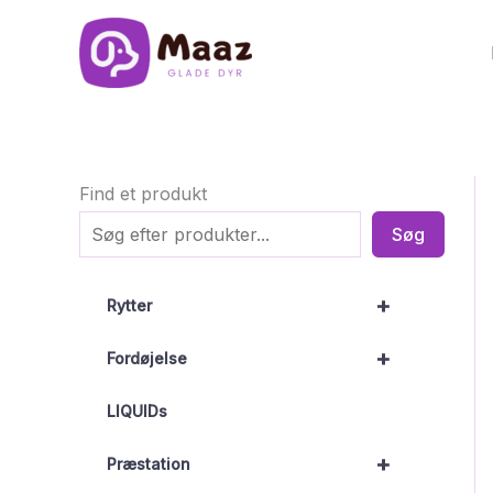
Gå
til
indholdet
Find et produkt
Søg
+
Rytter
+
Fordøjelse
LIQUIDs
+
Præstation