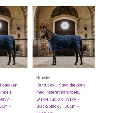
Nyheder
ld dækken
Kentucky – Stald dækken
inpels,
med imiteret kaninpels,
 Navy –
Stable rug 0 g, Navy –
55cm –
Black/black / 160cm –