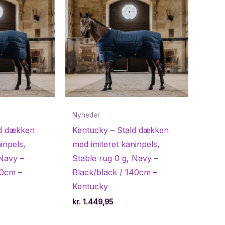
Nyheder
ld dækken
Kentucky – Stald dækken
inpels,
med imiteret kaninpels,
 Navy –
Stable rug 0 g, Navy –
30cm –
Black/black / 140cm –
Kentucky
kr.
1.449,95