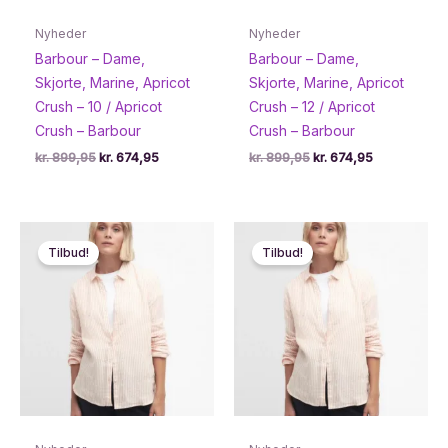
Nyheder
Nyheder
Barbour – Dame,
Barbour – Dame,
Skjorte, Marine, Apricot
Skjorte, Marine, Apricot
Crush – 10 / Apricot
Crush – 12 / Apricot
Crush – Barbour
Crush – Barbour
Den
Den
Den
Den
kr.
899,95
kr.
674,95
kr.
899,95
kr.
674,95
oprindelige
aktuelle
oprindelige
aktuelle
pris
pris
pris
pris
var:
er:
var:
er:
kr. 899,95.
kr. 674,95.
kr. 899,95.
kr. 674,95.
Tilbud!
Tilbud!