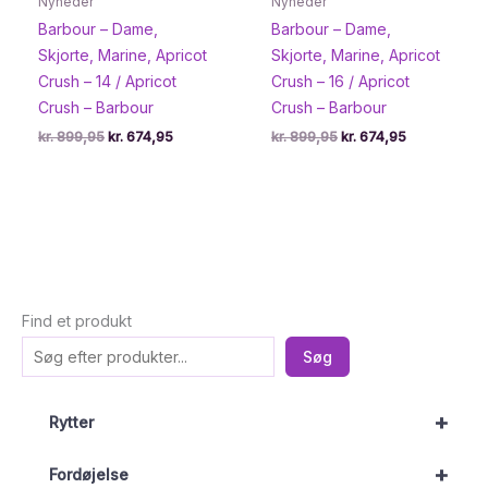
Nyheder
Nyheder
Barbour – Dame,
Barbour – Dame,
Skjorte, Marine, Apricot
Skjorte, Marine, Apricot
Crush – 14 / Apricot
Crush – 16 / Apricot
Crush – Barbour
Crush – Barbour
Den
Den
Den
Den
kr.
899,95
kr.
674,95
kr.
899,95
kr.
674,95
oprindelige
aktuelle
oprindelige
aktuelle
pris
pris
pris
pris
var:
er:
var:
er:
kr. 899,95.
kr. 674,95.
kr. 899,95.
kr. 674,95.
Find et produkt
Søg
+
Rytter
+
Fordøjelse