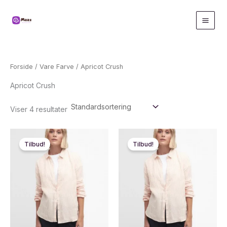
Gå
til
indholdet
Forside
/ Vare Farve / Apricot Crush
Apricot Crush
Viser 4 resultater
Tilbud!
Tilbud!