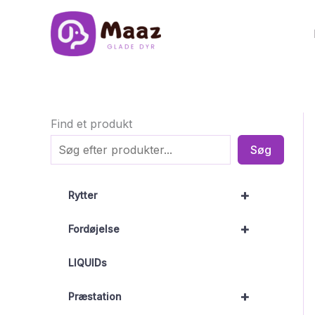
Gå
til
indholdet
Find et produkt
Søg
+
Rytter
+
Fordøjelse
LIQUIDs
+
Præstation